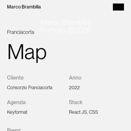
Loading content, please wait.
Marco Brambilla
Menu
Marco Brambilla
Portfolio @2026
Franciacorta
Map
Cliente
Anno
Consorzio Franciacorta
2022
Agenzia
Stack
Keyformat
React JS, CSS
Premi